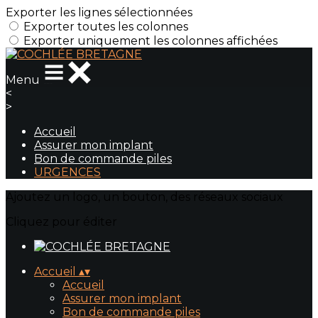
Exporter les lignes sélectionnées
Exporter toutes les colonnes
Exporter uniquement les colonnes affichées
Menu
<
>
Accueil
Assurer mon implant
Bon de commande piles
URGENCES
Ajoutez un logo, un bouton, des réseaux sociaux
Cliquez pour éditer
Accueil
▴
▾
Accueil
Assurer mon implant
Bon de commande piles