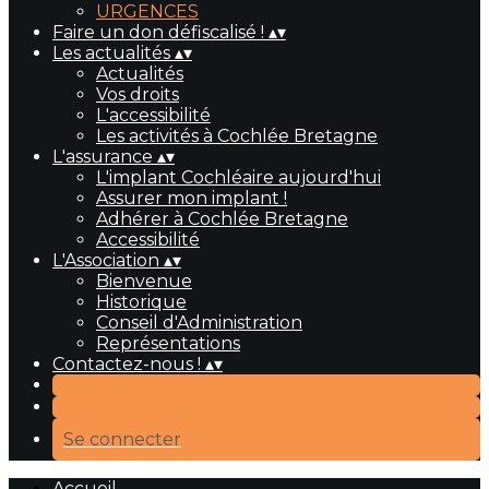
URGENCES
Faire un don défiscalisé !
▴
▾
Les actualités
▴
▾
Actualités
Vos droits
L'accessibilité
Les activités à Cochlée Bretagne
L'assurance
▴
▾
L'implant Cochléaire aujourd'hui
Assurer mon implant !
Adhérer à Cochlée Bretagne
Accessibilité
L'Association
▴
▾
Bienvenue
Historique
Conseil d'Administration
Représentations
Contactez-nous !
▴
▾
Se connecter
Accueil