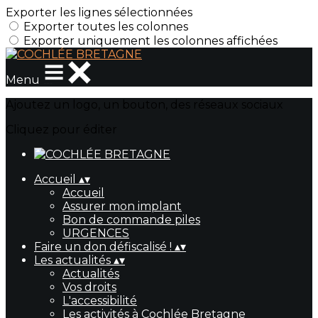
Exporter les lignes sélectionnées
Exporter toutes les colonnes
Exporter uniquement les colonnes affichées
Menu
Ajoutez un logo, un bouton, des réseaux sociaux
Cliquez pour éditer
Accueil
▴
▾
Accueil
Assurer mon implant
Bon de commande piles
URGENCES
Faire un don défiscalisé !
▴
▾
Les actualités
▴
▾
Actualités
Vos droits
L'accessibilité
Les activités à Cochlée Bretagne