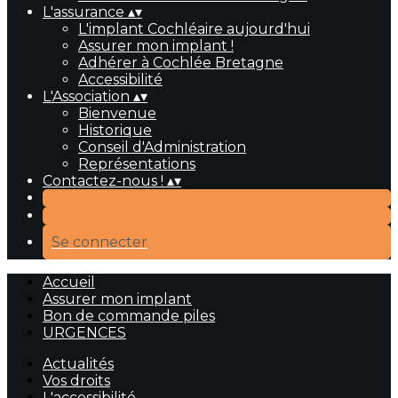
L'assurance
▴
▾
L'implant Cochléaire aujourd'hui
Assurer mon implant !
Adhérer à Cochlée Bretagne
Accessibilité
L'Association
▴
▾
Bienvenue
Historique
Conseil d'Administration
Représentations
Contactez-nous !
▴
▾
Se connecter
Accueil
Assurer mon implant
Bon de commande piles
URGENCES
Actualités
Vos droits
L'accessibilité