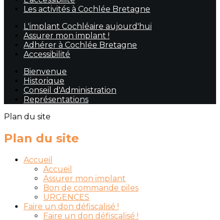
Les activités à Cochlée Bretagne
L'implant Cochléaire aujourd'hui
Assurer mon implant !
Adhérer à Cochlée Bretagne
Accessibilité
Bienvenue
Historique
Conseil d'Administration
Représentations
Plan du site
Plan du site
Accueil
Accueil
Assurer mon implant
Bon de commande piles
URGENCES
Faire un don défiscalisé !
Faire un don défiscalisé !