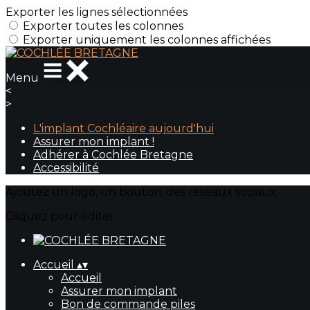
Exporter les lignes sélectionnées
Exporter toutes les colonnes
Exporter uniquement les colonnes affichées
Menu
<
>
L'implant Cochléaire aujourd'hui
Assurer mon implant !
Adhérer à Cochlée Bretagne
Accessibilité
Ajoutez un logo, un bouton, des réseaux sociaux
Cliquez pour éditer
Accueil
▴
▾
Accueil
Assurer mon implant
Bon de commande piles