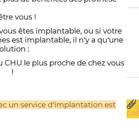
être vous !
ous êtes implantable, ou si votre
s est implantable, il n'y a qu'une
olution :
u CHU le plus proche de chez vous
!
ec un service d'implantation est
D'I