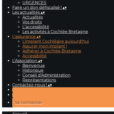
URGENCES
Faire un don défiscalisé !
▴
▾
Les actualités
▴
▾
Actualités
Vos droits
L'accessibilité
Les activités à Cochlée Bretagne
L'assurance
▴
▾
L'implant Cochléaire aujourd'hui
Assurer mon implant !
Adhérer à Cochlée Bretagne
Accessibilité
L'Association
▴
▾
Bienvenue
Historique
Conseil d'Administration
Représentations
Contactez-nous !
▴
▾
Se connecter
Accueil