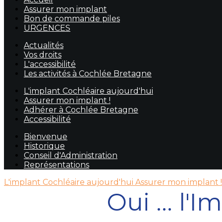
Assurer mon implant
Bon de commande piles
URGENCES
Actualités
Vos droits
L'accessibilité
Les activités à Cochlée Bretagne
L'implant Cochléaire aujourd'hui
Assurer mon implant !
Adhérer à Cochlée Bretagne
Accessibilité
Bienvenue
Historique
Conseil d'Administration
Représentations
L'implant Cochléaire aujourd'hui
Assurer mon implant 
Oui ... l