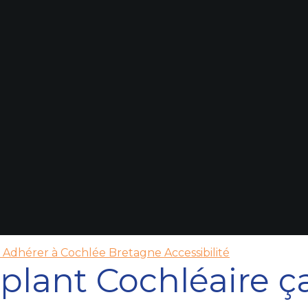
!
Adhérer à Cochlée Bretagne
Accessibilité
'Implant Cochléaire