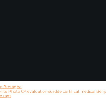
lée Bretagne
ilité
Photo CA
evaluation surdité
certificat medical
Benj
e tags