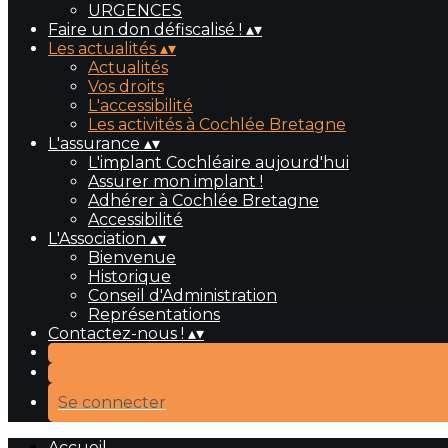
URGENCES
Faire un don défiscalisé !
▴
▾
Les actualités
▴
▾
Actualités
Vos droits
L'accessibilité
Les activités à Cochlée Bretagne
L'assurance
▴
▾
L'implant Cochléaire aujourd'hui
Assurer mon implant !
Adhérer à Cochlée Bretagne
Accessibilité
L'Association
▴
▾
Bienvenue
Historique
Conseil d'Administration
Représentations
Contactez-nous !
▴
▾
Se connecter
Accueil