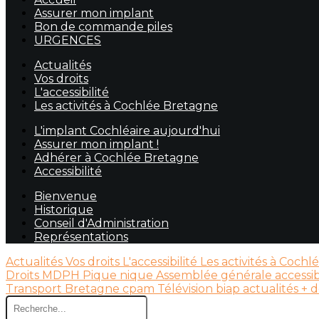
Assurer mon implant
Bon de commande piles
URGENCES
Actualités
Vos droits
L'accessibilité
Les activités à Cochlée Bretagne
L'implant Cochléaire aujourd'hui
Assurer mon implant !
Adhérer à Cochlée Bretagne
Accessibilité
Bienvenue
Historique
Conseil d'Administration
Représentations
Actualités
Vos droits
L'accessibilité
Les activités à Coch
Droits
MDPH
Pique nique
Assemblée générale
accessib
Transport
Bretagne
cpam
Télévision
biap
actualités
+ d