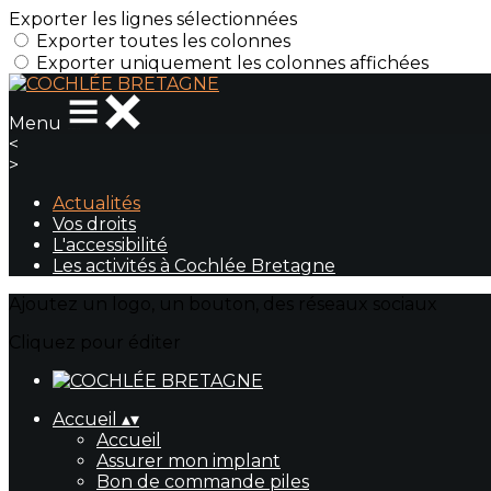
Exporter les lignes sélectionnées
Exporter toutes les colonnes
Exporter uniquement les colonnes affichées
Menu
<
>
Actualités
Vos droits
L'accessibilité
Les activités à Cochlée Bretagne
Ajoutez un logo, un bouton, des réseaux sociaux
Cliquez pour éditer
Accueil
▴
▾
Accueil
Assurer mon implant
Bon de commande piles